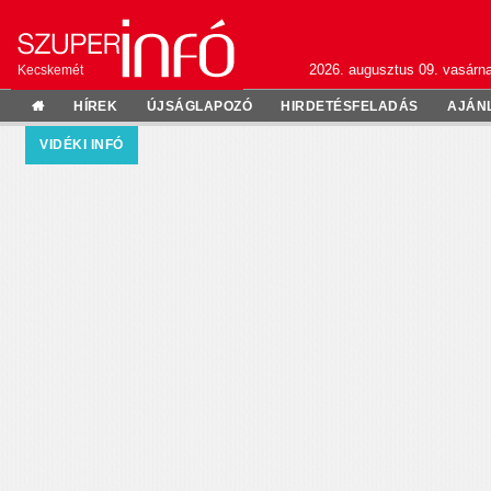
2026. augusztus 09. vasárn
Kecskemét
HÍREK
ÚJSÁGLAPOZÓ
HIRDETÉSFELADÁS
AJÁN
VIDÉKI INFÓ