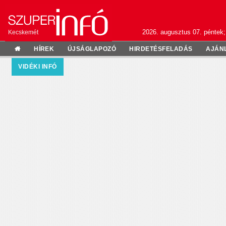
2026. augusztus 07. péntek;
Kecskemét
HÍREK
ÚJSÁGLAPOZÓ
HIRDETÉSFELADÁS
AJÁN
VIDÉKI INFÓ