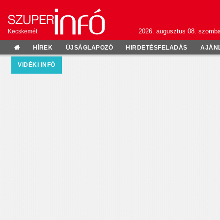
2026. augusztus 08. szomba
Kecskemét
HÍREK
ÚJSÁGLAPOZÓ
HIRDETÉSFELADÁS
AJÁN
VIDÉKI INFÓ