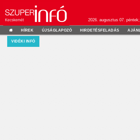
2026. augusztus 07. péntek;
Kecskemét
HÍREK
ÚJSÁGLAPOZÓ
HIRDETÉSFELADÁS
AJÁN
VIDÉKI INFÓ