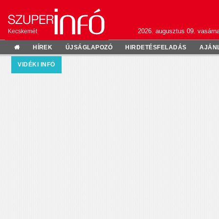
2026. augusztus 09. vasárn
Kecskemét
HÍREK
ÚJSÁGLAPOZÓ
HIRDETÉSFELADÁS
AJÁN
VIDÉKI INFÓ