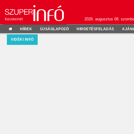
2026. augusztus 08. szomba
Kecskemét
HÍREK
ÚJSÁGLAPOZÓ
HIRDETÉSFELADÁS
AJÁN
VIDÉKI INFÓ