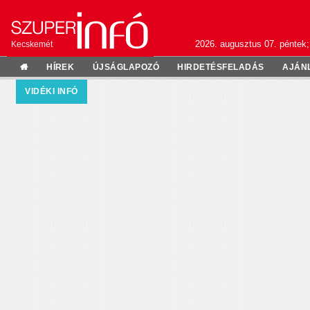
2026. augusztus 07. péntek;
Kecskemét
HÍREK
ÚJSÁGLAPOZÓ
HIRDETÉSFELADÁS
AJÁN
VIDÉKI INFÓ