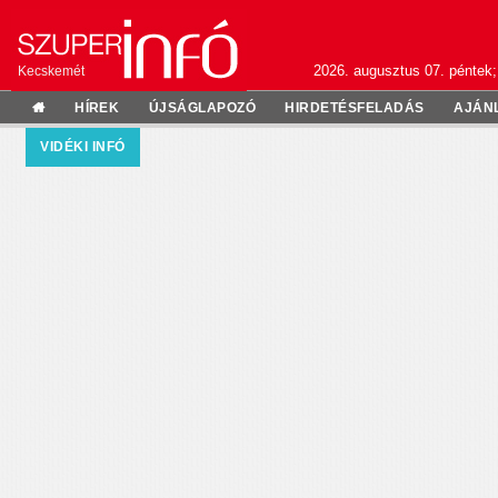
2026. augusztus 07. péntek;
Kecskemét
HÍREK
ÚJSÁGLAPOZÓ
HIRDETÉSFELADÁS
AJÁN
VIDÉKI INFÓ