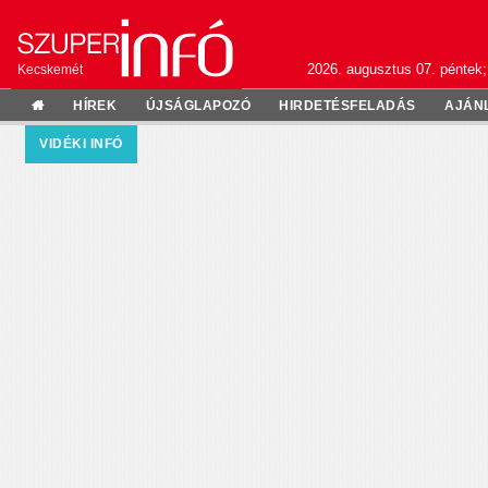
2026. augusztus 07. péntek;
Kecskemét
HÍREK
ÚJSÁGLAPOZÓ
HIRDETÉSFELADÁS
AJÁN
VIDÉKI INFÓ