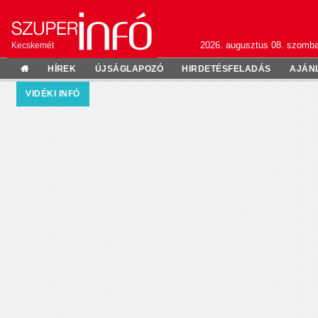
2026. augusztus 08. szomba
Kecskemét
HÍREK
ÚJSÁGLAPOZÓ
HIRDETÉSFELADÁS
AJÁN
VIDÉKI INFÓ