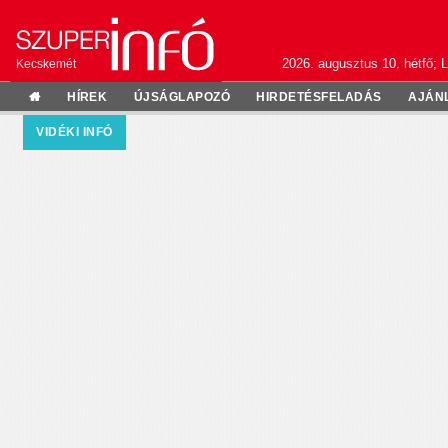
2026. augusztus 10. hétfő; L
Kecskemét
HÍREK
ÚJSÁGLAPOZÓ
HIRDETÉSFELADÁS
AJÁN
VIDÉKI INFÓ