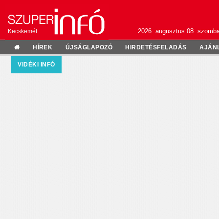
2026. augusztus 08. szomba
Kecskemét
HÍREK
ÚJSÁGLAPOZÓ
HIRDETÉSFELADÁS
AJÁN
VIDÉKI INFÓ