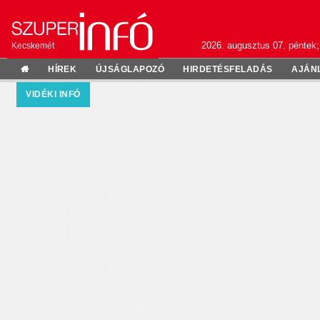
2026. augusztus 07. péntek;
Kecskemét
HÍREK
ÚJSÁGLAPOZÓ
HIRDETÉSFELADÁS
AJÁN
VIDÉKI INFÓ