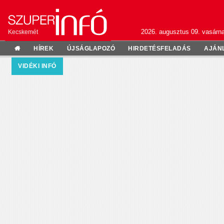
2026. augusztus 09. vasárn
Kecskemét
HÍREK
ÚJSÁGLAPOZÓ
HIRDETÉSFELADÁS
AJÁN
VIDÉKI INFÓ