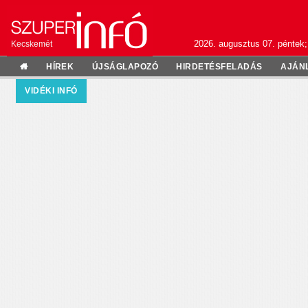
2026. augusztus 07. péntek;
Kecskemét
HÍREK
ÚJSÁGLAPOZÓ
HIRDETÉSFELADÁS
AJÁN
VIDÉKI INFÓ