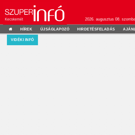
2026. augusztus 08. szomba
Kecskemét
HÍREK
ÚJSÁGLAPOZÓ
HIRDETÉSFELADÁS
AJÁN
VIDÉKI INFÓ