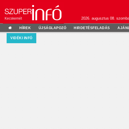
2026. augusztus 08. szomba
Kecskemét
HÍREK
ÚJSÁGLAPOZÓ
HIRDETÉSFELADÁS
AJÁN
VIDÉKI INFÓ