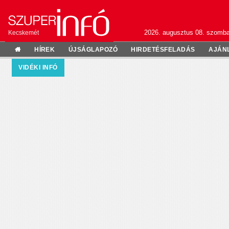
2026. augusztus 08. szomba
Kecskemét
HÍREK
ÚJSÁGLAPOZÓ
HIRDETÉSFELADÁS
AJÁN
VIDÉKI INFÓ