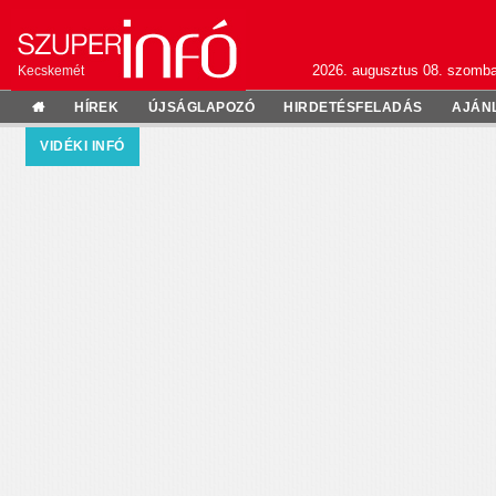
2026. augusztus 08. szomba
Kecskemét
HÍREK
ÚJSÁGLAPOZÓ
HIRDETÉSFELADÁS
AJÁN
VIDÉKI INFÓ