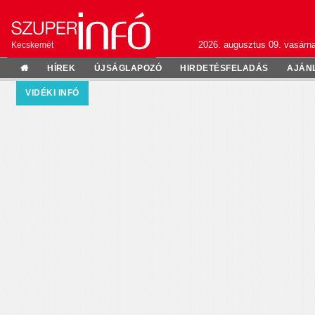
2026. augusztus 09. vasárn
Kecskemét
HÍREK
ÚJSÁGLAPOZÓ
HIRDETÉSFELADÁS
AJÁN
VIDÉKI INFÓ