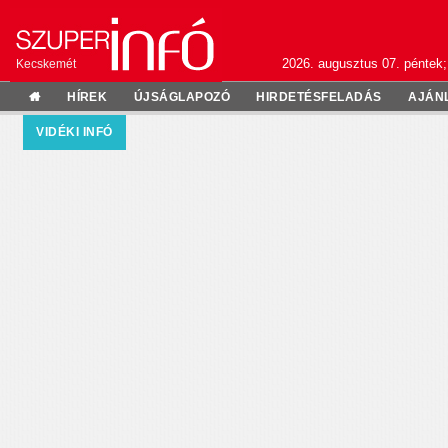
2026. augusztus 07. péntek;
Kecskemét
HÍREK
ÚJSÁGLAPOZÓ
HIRDETÉSFELADÁS
AJÁN
VIDÉKI INFÓ