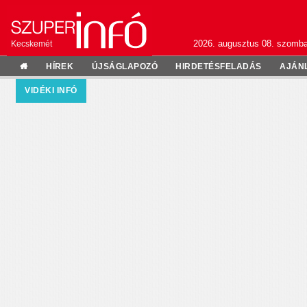
2026. augusztus 08. szomba
Kecskemét
HÍREK
ÚJSÁGLAPOZÓ
HIRDETÉSFELADÁS
AJÁN
VIDÉKI INFÓ