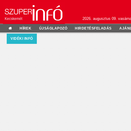
2026. augusztus 09. vasárn
Kecskemét
HÍREK
ÚJSÁGLAPOZÓ
HIRDETÉSFELADÁS
AJÁN
VIDÉKI INFÓ