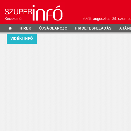
2026. augusztus 08. szomba
Kecskemét
HÍREK
ÚJSÁGLAPOZÓ
HIRDETÉSFELADÁS
AJÁN
VIDÉKI INFÓ