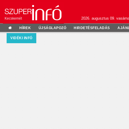
2026. augusztus 09. vasárn
Kecskemét
HÍREK
ÚJSÁGLAPOZÓ
HIRDETÉSFELADÁS
AJÁN
VIDÉKI INFÓ