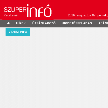
2026. augusztus 07. péntek;
Kecskemét
HÍREK
ÚJSÁGLAPOZÓ
HIRDETÉSFELADÁS
AJÁN
VIDÉKI INFÓ