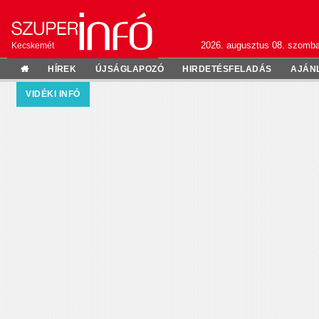
2026. augusztus 08. szomba
Kecskemét
HÍREK
ÚJSÁGLAPOZÓ
HIRDETÉSFELADÁS
AJÁN
VIDÉKI INFÓ