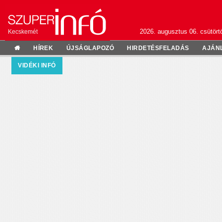
2026. augusztus 06. csütörtö
Kecskemét
HÍREK
ÚJSÁGLAPOZÓ
HIRDETÉSFELADÁS
AJÁN
VIDÉKI INFÓ