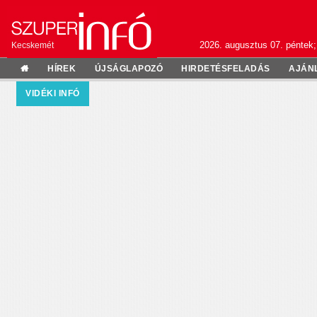
2026. augusztus 07. péntek;
Kecskemét
HÍREK
ÚJSÁGLAPOZÓ
HIRDETÉSFELADÁS
AJÁN
VIDÉKI INFÓ