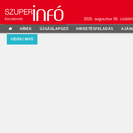
2026. augusztus 06. csütörtö
Kecskemét
HÍREK
ÚJSÁGLAPOZÓ
HIRDETÉSFELADÁS
AJÁN
VIDÉKI INFÓ