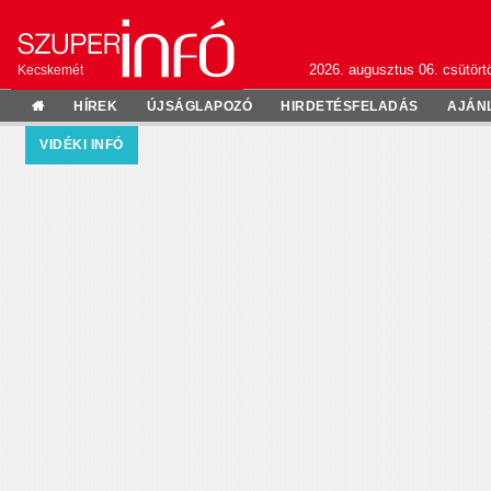
2026. augusztus 06. csütörtö
Kecskemét
HÍREK
ÚJSÁGLAPOZÓ
HIRDETÉSFELADÁS
AJÁN
VIDÉKI INFÓ