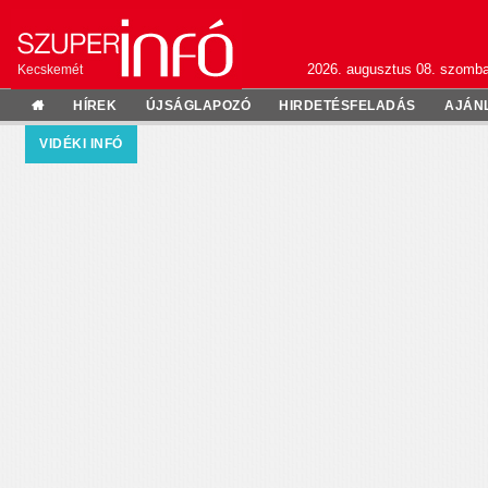
2026. augusztus 08. szomba
Kecskemét
HÍREK
ÚJSÁGLAPOZÓ
HIRDETÉSFELADÁS
AJÁN
VIDÉKI INFÓ