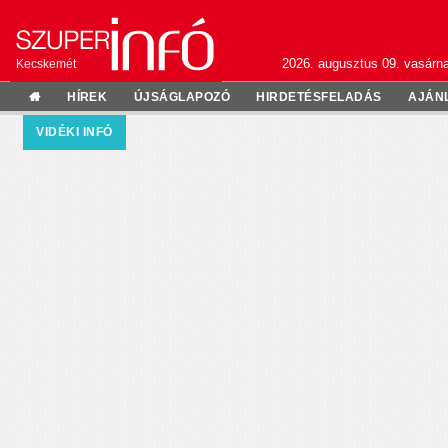
2026. augusztus 09. vasárn
Kecskemét
HÍREK
ÚJSÁGLAPOZÓ
HIRDETÉSFELADÁS
AJÁN
VIDÉKI INFÓ