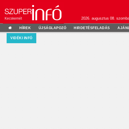
2026. augusztus 08. szomba
Kecskemét
HÍREK
ÚJSÁGLAPOZÓ
HIRDETÉSFELADÁS
AJÁN
VIDÉKI INFÓ