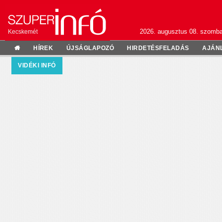
2026. augusztus 08. szomba
Kecskemét
HÍREK
ÚJSÁGLAPOZÓ
HIRDETÉSFELADÁS
AJÁN
VIDÉKI INFÓ