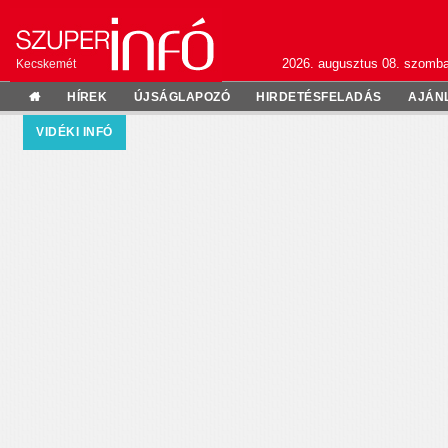
2026. augusztus 08. szomba
Kecskemét
HÍREK
ÚJSÁGLAPOZÓ
HIRDETÉSFELADÁS
AJÁN
VIDÉKI INFÓ