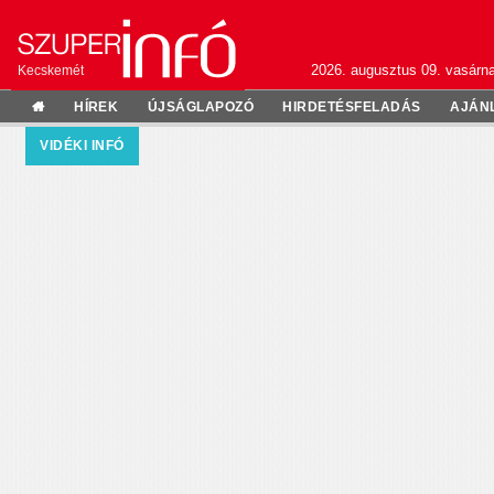
2026. augusztus 09. vasárn
Kecskemét
HÍREK
ÚJSÁGLAPOZÓ
HIRDETÉSFELADÁS
AJÁN
VIDÉKI INFÓ