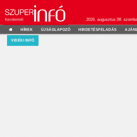
2026. augusztus 08. szomba
Kecskemét
HÍREK
ÚJSÁGLAPOZÓ
HIRDETÉSFELADÁS
AJÁN
VIDÉKI INFÓ