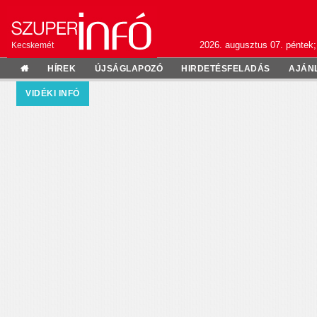
2026. augusztus 07. péntek;
Kecskemét
HÍREK
ÚJSÁGLAPOZÓ
HIRDETÉSFELADÁS
AJÁN
VIDÉKI INFÓ