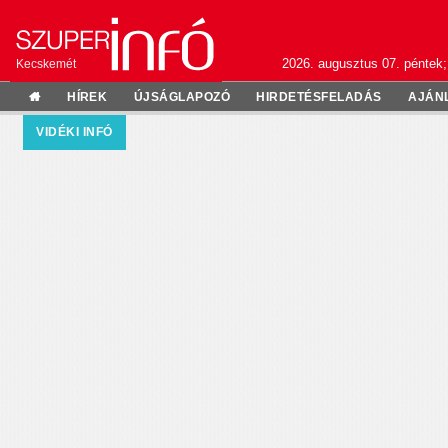
2026. augusztus 07. péntek;
Kecskemét
HÍREK
ÚJSÁGLAPOZÓ
HIRDETÉSFELADÁS
AJÁN
VIDÉKI INFÓ