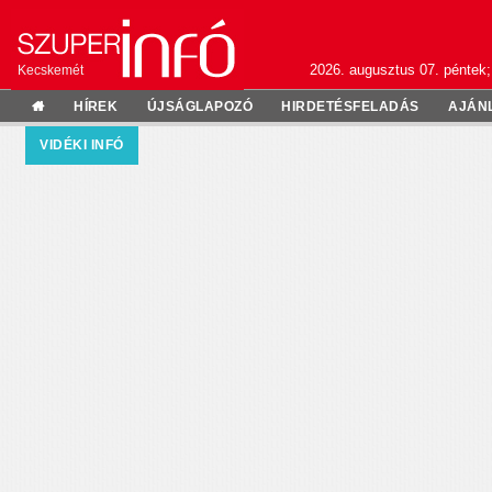
2026. augusztus 07. péntek;
Kecskemét
HÍREK
ÚJSÁGLAPOZÓ
HIRDETÉSFELADÁS
AJÁN
VIDÉKI INFÓ