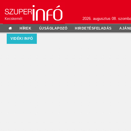
2026. augusztus 08. szomba
Kecskemét
HÍREK
ÚJSÁGLAPOZÓ
HIRDETÉSFELADÁS
AJÁN
VIDÉKI INFÓ