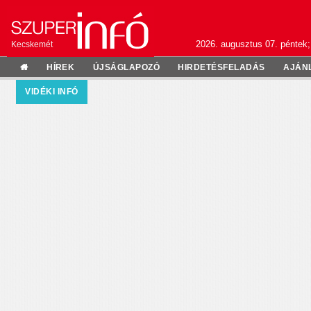
2026. augusztus 07. péntek;
Kecskemét
HÍREK
ÚJSÁGLAPOZÓ
HIRDETÉSFELADÁS
AJÁN
VIDÉKI INFÓ