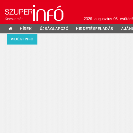
2026. augusztus 06. csütörtö
Kecskemét
HÍREK
ÚJSÁGLAPOZÓ
HIRDETÉSFELADÁS
AJÁN
VIDÉKI INFÓ