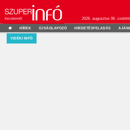
2026. augusztus 06. csütörtö
Kecskemét
HÍREK
ÚJSÁGLAPOZÓ
HIRDETÉSFELADÁS
AJÁN
VIDÉKI INFÓ