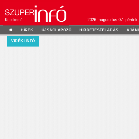
2026. augusztus 07. péntek;
Kecskemét
HÍREK
ÚJSÁGLAPOZÓ
HIRDETÉSFELADÁS
AJÁN
VIDÉKI INFÓ