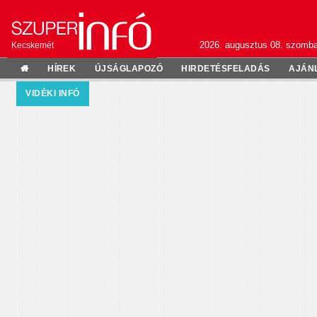
2026. augusztus 08. szomba
Kecskemét
HÍREK
ÚJSÁGLAPOZÓ
HIRDETÉSFELADÁS
AJÁN
VIDÉKI INFÓ