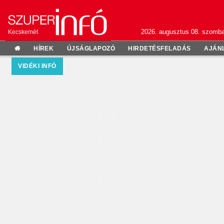
2026. augusztus 08. szomba
Kecskemét
HÍREK
ÚJSÁGLAPOZÓ
HIRDETÉSFELADÁS
AJÁN
VIDÉKI INFÓ