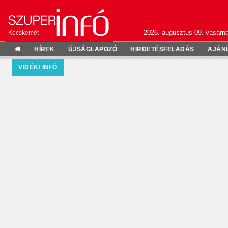
2026. augusztus 09. vasárn
Kecskemét
HÍREK
ÚJSÁGLAPOZÓ
HIRDETÉSFELADÁS
AJÁN
VIDÉKI INFÓ