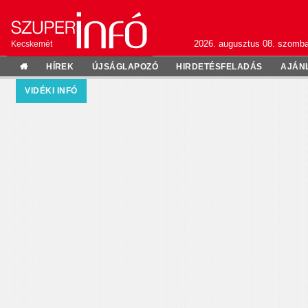
2026. augusztus 08. szomba
Kecskemét
HÍREK
ÚJSÁGLAPOZÓ
HIRDETÉSFELADÁS
AJÁN
VIDÉKI INFÓ